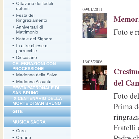
•
Ottavario dei fedeli
defunti
09/01/2011
•
Festa del
Memori
Ringraziamento
•
Anniversari di
Foto e r
Matrimonio
•
Natale del Signore
•
In altre chiese o
parrocchie
•
Diocesane
13/05/2006
CELEBRAZIONI CON
Cresime
PROCESSIONE
•
Madonna della Salve
del Ca
•
Madonna Assunta
FESTA PATRONALE DI
SAN BRUNO
Foto de
IX CENTENARIO DELLA
MORTE DI SAN BRUNO
Prima de
GITE
ringraz
MUSICA SACRA
Fratelli
•
Coro
Padre ch
•
Organo