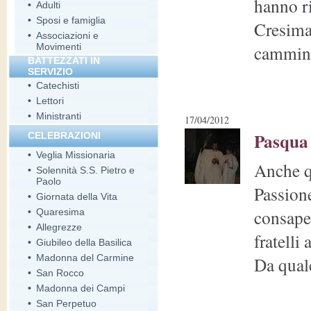
hanno r
•
Adulti
•
Sposi e famiglia
Cresima
•
Associazioni e
Movimenti
cammina
BATTEZZATI IN
SERVIZIO
•
Catechisti
•
Lettori
•
Ministranti
17/04/2012
Pasqua 
CELEBRAZIONI
•
Veglia Missionaria
Anche qu
•
Solennità S.S. Pietro e
Paolo
Passion
•
Giornata della Vita
consapev
•
Quaresima
•
Allegrezze
fratelli
•
Giubileo della Basilica
•
Madonna del Carmine
Da qualc
•
San Rocco
•
Madonna dei Campi
•
San Perpetuo