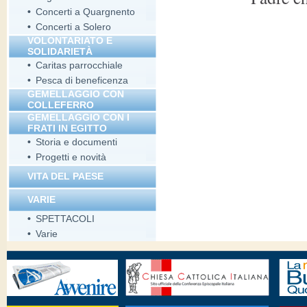
•
Concerti a Quargnento
•
Concerti a Solero
VOLONTARIATO E
SOLIDARIETÀ
•
Caritas parrocchiale
•
Pesca di beneficenza
GEMELLAGGIO CON
COLLEFERRO
GEMELLAGGIO CON I
FRATI IN EGITTO
•
Storia e documenti
•
Progetti e novità
VITA DEL PAESE
VARIE
•
SPETTACOLI
•
Varie