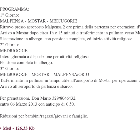
PROGRAMMA:
1° Giorno:
MALPENSA - MOSTAR - MEDJUGORJE
Ritrovo presso aeroporto Malpensa 2 ore prima della partenza per operazioni d'
Arrivo a Mostar dopo circa 1h e 15 minuti e trasferimento in pullman verso M
Sistemazione in albergo, con pensione completa, ed inizio attività religiose.
2° Giorno:
MEDJUGORJE
Intera giornata a disposizione per attività religiose.
Pensione completa in albergo.
3° Giorno:
MEDJUGORJE - MOSTAR - MALPENSA/ORIO
Tasferimento in pullman in tempo utile all'aeroporto di Mostar per operazioni 
Arrivo all'aeroporto di partenza e sbarco.
Per prenotazioni, Don Mario 329/8046432,
entro 06 Marzo 2013 con anticipo di € 50.
Riduzioni per bambini/ragazzi/giovani e famiglie.
• Med
- 126,33 Kb