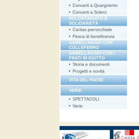
•
Concerti a Quargnento
•
Concerti a Solero
VOLONTARIATO E
SOLIDARIETÀ
•
Caritas parrocchiale
•
Pesca di beneficenza
GEMELLAGGIO CON
COLLEFERRO
GEMELLAGGIO CON I
FRATI IN EGITTO
•
Storia e documenti
•
Progetti e novità
VITA DEL PAESE
VARIE
•
SPETTACOLI
•
Varie