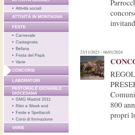
Parrocch
•
Attività sociali
concorso
ATTIVITÀ IN MONTAGNA
invitand
FESTE
•
Carnevale
•
Castagnata
•
Befana
23/11/2023 - 06/01/2024
•
Festa del Papà
CONCO
•
Varie
CONCORSI
REGOL
LABORATORI
PRESEP
PASTORALE GIOVANILE
Comunit
DIOCESANA
•
GMG Madrid 2011
800 anni
•
Ritiri e Week end
propri l
•
Feste e Spettacoli
•
Corsi di formazione
VARIE