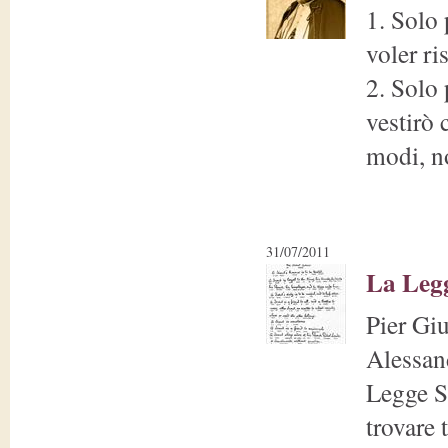
1. Solo 
voler ri
2. Solo 
vestirò 
modi, no
31/07/2011
La Legg
Pier Gi
Alessan
Legge Sc
trovare 