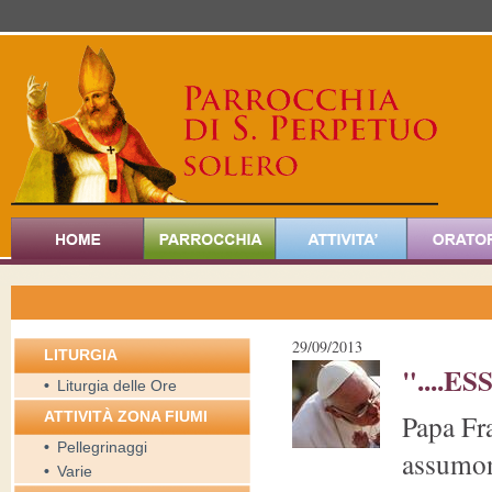
29/09/2013
LITURGIA
"....ES
•
Liturgia delle Ore
ATTIVITÀ ZONA FIUMI
Papa Fra
•
Pellegrinaggi
assumono
•
Varie