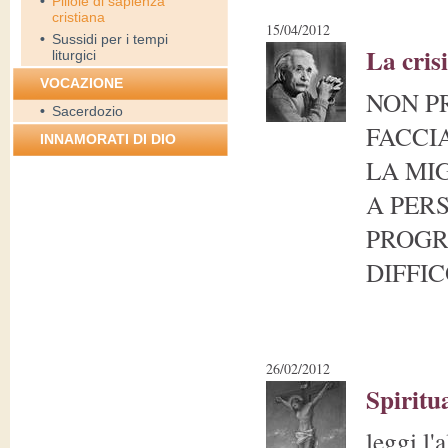
•
Pillole di sapienza
cristiana
15/04/2012
•
Sussidi per i tempi
La cris
liturgici
VOCAZIONE
NON P
•
Sacerdozio
FACCIA
INNAMORATI DI DIO
LA MI
A PERS
PROGR
DIFFIC
26/02/2012
Spiritua
leggi l'a