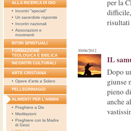
per la C
ALLA RICERCA DI DIO
difficil
•
Incontri "speciali"
•
Un sacerdote risponde
risultati
•
Incontri nazionali
•
Associazioni e
movimenti
RITIRI SPIRITUALI
30/06/2012
FORMAZIONE
TEOLOGICA E BIBLICA
IL samu
INCONTRI CULTURALI
Dopo un
ARTE CRISTIANA
giunse n
•
Opere d'arte a Solero
pieno di
PELLEGRINAGGI
anche al
ALIMENTI PER L'ANIMA
•
Preghiere a Dio
vastissi
•
Meditazioni
•
Preghiere con la Madre
di Gesù