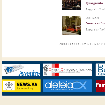
Quargnento
Leggi l'articol
20/12/2011
Novena e Conc
Leggi l'articol
Pagina
1
2
3
4
5
6
7
8
9
10
11
12
13
14