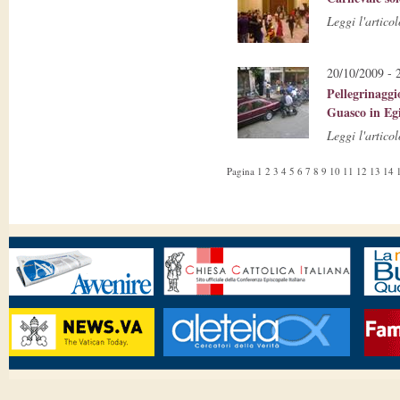
Leggi l'articol
20/10/2009 - 
Pellegrinaggi
Guasco in Egi
Leggi l'articol
Pagina
1
2
3
4
5
6
7
8
9
10
11
12
13
14