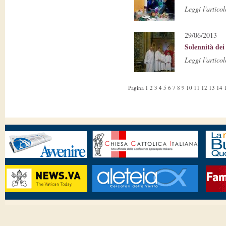
Leggi l'articol
29/06/2013
Solennità dei
Leggi l'articol
Pagina
1
2
3
4
5
6
7
8
9
10
11
12
13
14